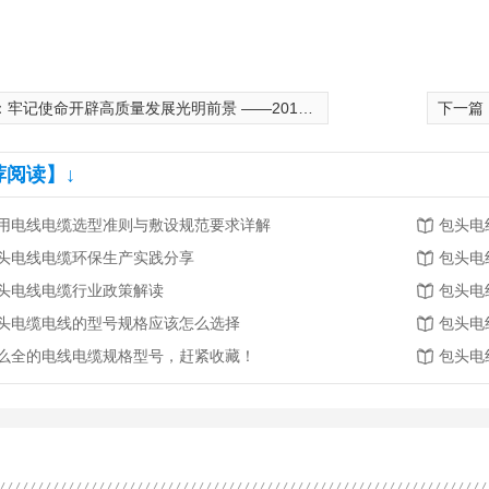
：
牢记使命开辟高质量发展光明前景 ——2018年内蒙古经济发展述评
下一篇
荐阅读】↓
用电线电缆选型准则与敷设规范要求详解
包头电
头电线电缆环保生产实践分享
包头电
头电线电缆行业政策解读
包头电
头电缆电线的型号规格应该怎么选择
包头电
么全的电线电缆规格型号，赶紧收藏！
包头电