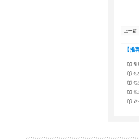
上一篇
【推
常
包
包
包
这