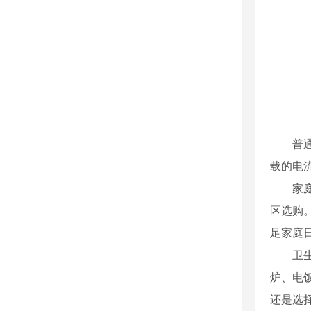
普
载的电
家
区选购
足家庭
卫
炉、电
还是选